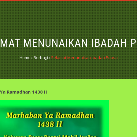
MAT MENUNAIKAN IBADAH 
Home
›
Berbagi
›
Selamat Menunaikan Ibadah Puasa
Ya Ramadhan 1438 H