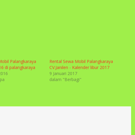
 Mobil Palangkaraya
Rental Sewa Mobil Palangkaraya
6 di palangkaraya
CV.Janilen - Kalender libur 2017
2016
9 Januari 2017
upa
dalam "Berbagi"