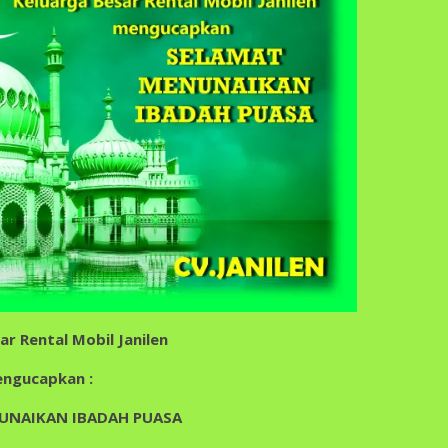
ar Rental Mobil Janilen
ngucapkan :
UNAIKAN IBADAH PUASA