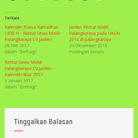
berbagi
membagikan
berbagi
berbagi
berbagi
berbagi
mengirim
di
di
pada
di
via
di
ini
Instagram(Membuka
Facebook(Membuka
Twitter(Membuka
WhatsApp(Membuka
Google+
Linkedln(Membuka
lewat
di
di
di
di
(Membuka
di
surel
jendela
jendela
jendela
jendela
di
jendela
kepada
Terkait
yang
yang
yang
yang
jendela
yang
seorang
baru)
baru)
baru)
baru)
yang
baru)
teman(Membuka
Kalender Puasa Ramadhan
Janilen Rental Mobil
baru)
di
jendela
1438 H - Rental Sewa Mobil
Palangkaraya pada HKSN
yang
Palangkaraya CV.Janilen
2016 di palangkaraya
baru)
28 Mei 2017
20 Desember 2016
dalam "Berbagi"
Postingan serupa
Rental Sewa Mobil
Palangkaraya CV.Janilen -
Kalender libur 2017
9 Januari 2017
dalam "Berbagi"
Tinggalkan Balasan