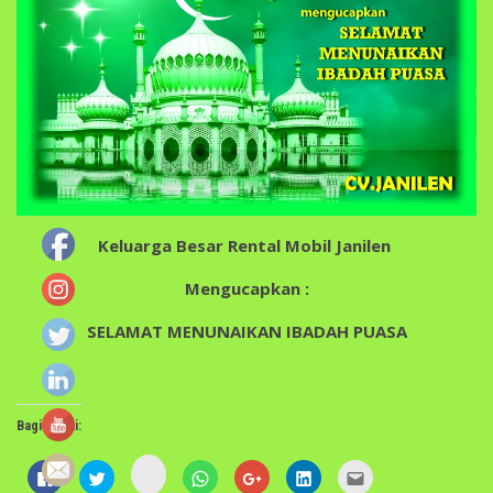
Keluarga Besar Rental Mobil Janilen
Mengucapkan :
SELAMAT MENUNAIKAN IBADAH PUASA
Bagikan ini:
Klik
Klik
Klik
Klik
Klik
Klik
Klik
untuk
untuk
untuk
untuk
untuk
untuk
untuk