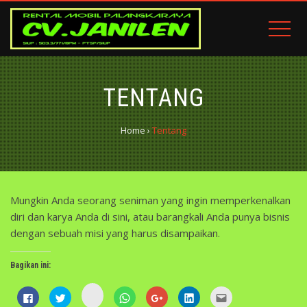
TENTANG
Home
›
Tentang
Mungkin Anda seorang seniman yang ingin memperkenalkan
diri dan karya Anda di sini, atau barangkali Anda punya bisnis
dengan sebuah misi yang harus disampaikan.
Bagikan ini:
Klik
Klik
Klik
Klik
Klik
Klik
Klik
untuk
untuk
untuk
untuk
untuk
untuk
untuk